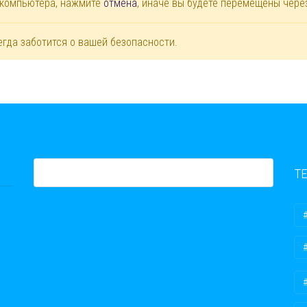
 компьютера, нажмите
отмена
, иначе вы будете перемещены чер
егда заботится о вашей безопасности.
Т