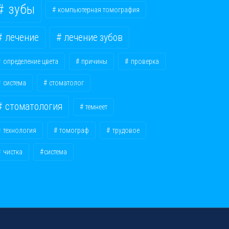
зубы
компьютерная томография
лечение
лечение зубов
определение цвета
причины
проверка
система
стоматолог
стоматология
темнеет
технология
томограф
трудовое
чистка
​система