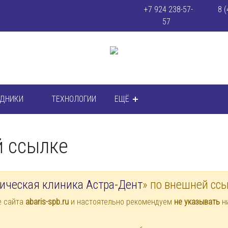
+7 924 238-57-
8 (
57
УДНИКИ
ТЕХНОЛОГИИ
ЕЩЁ
й ссылке
ическая клиника Астра-Дент
» по внешней сс
е сайта
abaris-spb.ru
и настоятельно рекомендуем
не указывать
ни