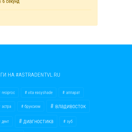
ез
6
секунд
ЕГИ НА #ASTRADENTVL.RU
reciproc
vita easyshade
аппарат
владивосток
астра
бруксизм
диагностика
дент
зуб