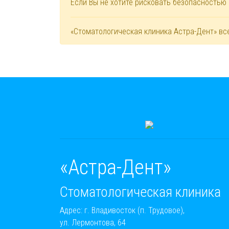
Если Вы не хотите рисковать безопасностью
«Стоматологическая клиника Астра-Дент» вс
«Астра-Дент»
Стоматологическая клиника
Адрес: г. Владивосток (п. Трудовое),
ул. Лермонтова, 64