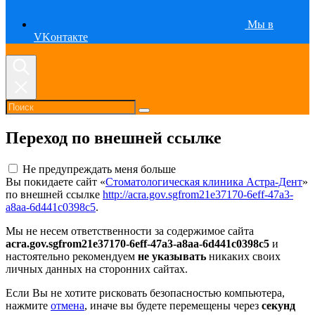
Мы в
VKонтакте
Переход по внешней ссылке
Не предупреждать меня больше
Вы покидаете сайт «
Стоматологическая клиника Астра-Дент
»
по внешней ссылке
http://acra.gov.sgfrom21e37170-6eff-47a3-
a8aa-6d441c0398c5
.
Мы не несем ответственности за содержимое сайта
acra.gov.sgfrom21e37170-6eff-47a3-a8aa-6d441c0398c5
и
настоятельно рекомендуем
не указывать
никаких своих
личных данных на сторонних сайтах.
Если Вы не хотите рисковать безопасностью компьютера,
нажмите
отмена
, иначе вы будете перемещены через
секунд