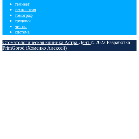
темнеет
технология
томограф
трудовое
чистка
​система
Стоматологическая клиника Астра-Дент
© 2022
Разработка
PrimGorod
(Хоменко Алексей)