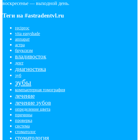
воскресенье — выходной день.
Теги на #astradentvl.ru
reciproc
vita easyshade
аппарат
астра
бруксизм
владивосток
дент
диагностика
зуб
зубы
компьютерная томография
лечение
лечение зубов
определение цвета
причины
проверка
система
стоматолог
стоматология