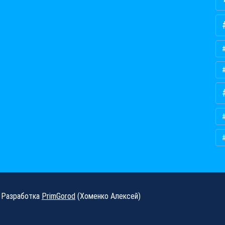
Разработка
PrimGorod
(Хоменко Алексей)