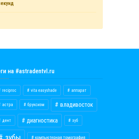
секунд
ги на #astradentvl.ru
reciproc
vita easyshade
аппарат
владивосток
астра
бруксизм
диагностика
дент
зуб
зубы
компьютерная томография