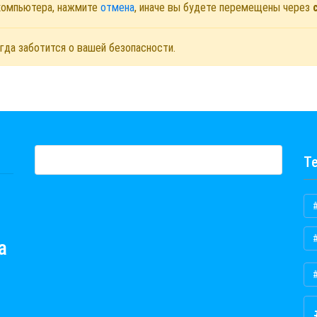
 компьютера, нажмите
отмена
, иначе вы будете перемещены через
гда заботится о вашей безопасности.
Те
а