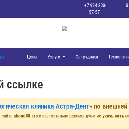
+7 924 238-
8
57-57
Цены
Услуги
Сотрудники
Технологи
й ссылке
огическая клиника Астра-Дент
» по внешне
е сайта
akong88.pro
и настоятельно рекомендуем
не указывать
ни