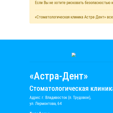
Если Вы не хотите рисковать безопасностью
«Стоматологическая клиника Астра-Дент» все
«Астра-Дент»
Стоматологическая клиник
Адрес: г. Владивосток (п. Трудовое),
ул. Лермонтова, 64