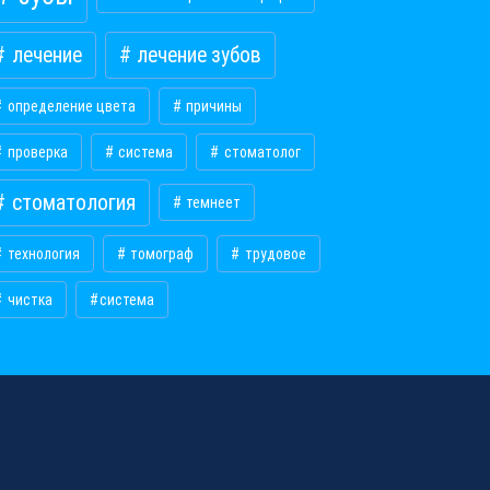
лечение
лечение зубов
определение цвета
причины
проверка
система
стоматолог
стоматология
темнеет
технология
томограф
трудовое
чистка
​система