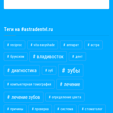
Теги на #astradentvl.ru
reciproc
vita easyshade
аппарат
астра
владивосток
бруксизм
дент
зубы
диагностика
зуб
лечение
компьютерная томография
лечение зубов
определение цвета
причины
проверка
система
стоматолог