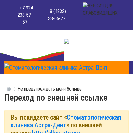
+7 924
8 (4232)
238-57-
38-06-27
57
Не предупреждать меня больше
Переход по внешней ссылке
Вы покидаете сайт «
Стоматологическая
клиника Астра-Дент
» по внешней
ссылке
http://allestate.pro
.