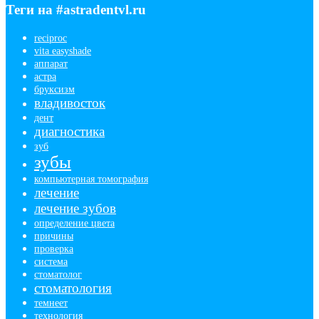
Теги на #astradentvl.ru
reciproc
vita easyshade
аппарат
астра
бруксизм
владивосток
дент
диагностика
зуб
зубы
компьютерная томография
лечение
лечение зубов
определение цвета
причины
проверка
система
стоматолог
стоматология
темнеет
технология