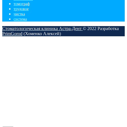
томограф
трудовое
чистка
​система
Стоматологическая клиника Астра-Дент
© 2022
Разработка
PrimGorod
(Хоменко Алексей)