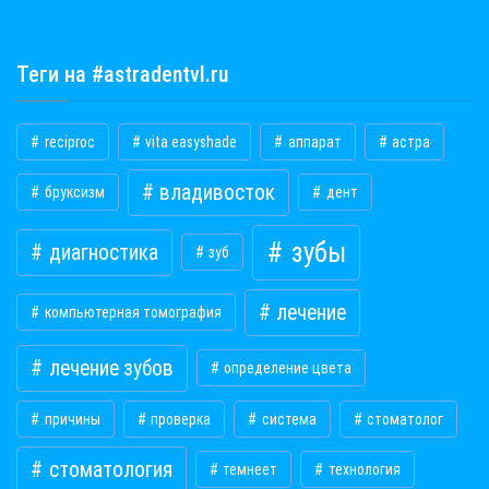
Теги на #astradentvl.ru
reciproc
vita easyshade
аппарат
астра
владивосток
бруксизм
дент
зубы
диагностика
зуб
лечение
компьютерная томография
лечение зубов
определение цвета
причины
проверка
система
стоматолог
стоматология
темнеет
технология