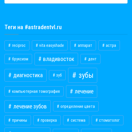
Теги на #astradentvl.ru
reciproc
vita easyshade
аппарат
астра
владивосток
бруксизм
дент
зубы
диагностика
зуб
лечение
компьютерная томография
лечение зубов
определение цвета
причины
проверка
система
стоматолог