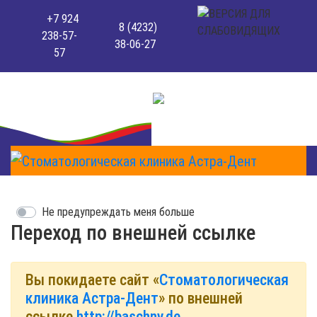
+7 924
8 (4232)
238-57-
38-06-27
57
Не предупреждать меня больше
Переход по внешней ссылке
Вы покидаете сайт «
Стоматологическая
клиника Астра-Дент
» по внешней
ссылке
http://baschny.de
.