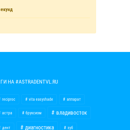
секунд
ЕГИ НА #ASTRADENTVL.RU
reciproc
vita easyshade
аппарат
владивосток
астра
бруксизм
диагностика
дент
зуб