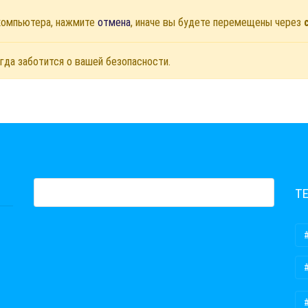
 компьютера, нажмите
отмена
, иначе вы будете перемещены через
гда заботится о вашей безопасности.
Т