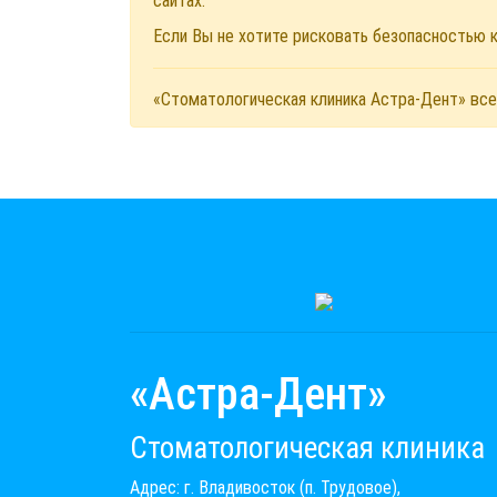
сайтах.
Если Вы не хотите рисковать безопасностью
«Стоматологическая клиника Астра-Дент» все
«Астра-Дент»
Стоматологическая клиника
Адрес: г. Владивосток (п. Трудовое),