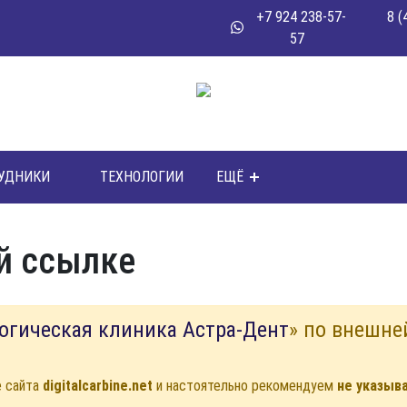
+7 924 238-57-
8 (
57
УДНИКИ
ТЕХНОЛОГИИ
ЕЩЁ
й ссылке
огическая клиника Астра-Дент
» по внешне
е сайта
digitalcarbine.net
и настоятельно рекомендуем
не указыв