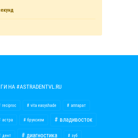
секунд
ЕГИ НА #ASTRADENTVL.RU
reciproc
vita easyshade
аппарат
владивосток
астра
бруксизм
диагностика
дент
зуб