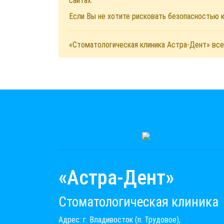
сайтах.
Если Вы не хотите рисковать безопасностью
«Стоматологическая клиника Астра-Дент» все
«Астра-Дент»
Стоматологическая клиника
Адрес: г. Владивосток (п. Трудовое),