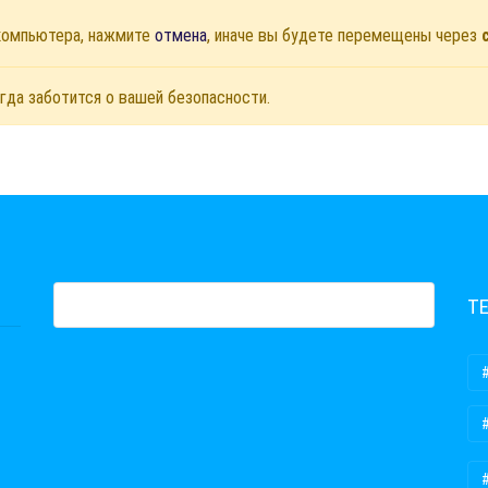
 компьютера, нажмите
отмена
, иначе вы будете перемещены через
гда заботится о вашей безопасности.
Т