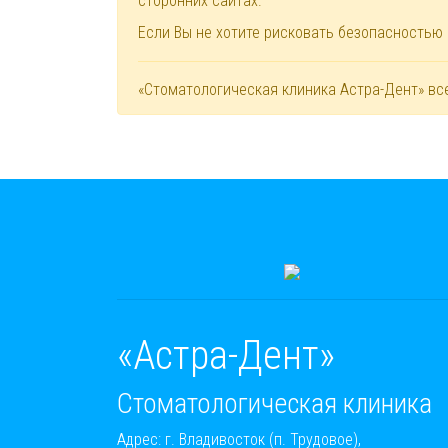
сторонних сайтах.
Если Вы не хотите рисковать безопасностью
«Стоматологическая клиника Астра-Дент» вс
«Астра-Дент»
Стоматологическая клиника
Адрес: г. Владивосток (п. Трудовое),