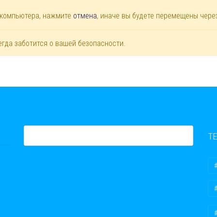
 компьютера, нажмите
отмена
, иначе вы будете перемещены чер
егда заботится о вашей безопасности.
Т