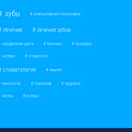
зубы
компьютерная томография
лечение
лечение зубов
определение цвета
причины
проверка
система
стоматолог
стоматология
темнеет
технология
томограф
трудовое
чистка
​система