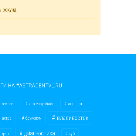
ез
секунд
ЕГИ НА #ASTRADENTVL.RU
reciproc
vita easyshade
аппарат
владивосток
астра
бруксизм
диагностика
дент
зуб