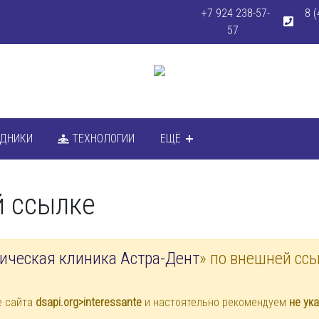
+7 924 238-57-
8 (
57
УДНИКИ
ТЕХНОЛОГИИ
ЕЩЁ
й ссылке
ическая клиника Астра-Дент
» по внешней сс
е сайта
dsapi.org>interessante
и настоятельно рекомендуем
не ук