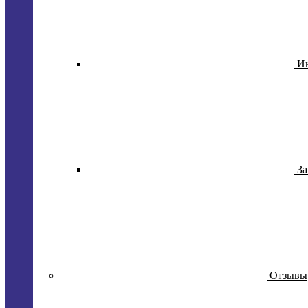
И
За
Отзывы