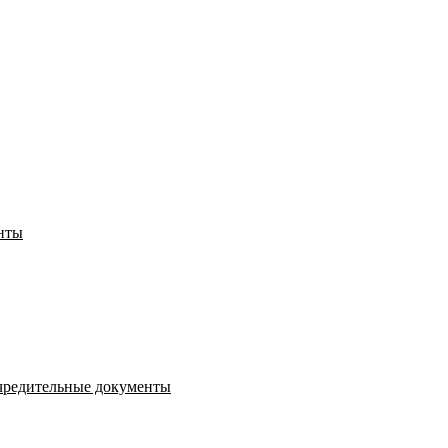
нты
чредительные документы