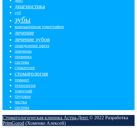
дент
диагностика
зуб
зубы
компьютерная томография
лечение
лечение зубов
определение цвета
причины
проверка
система
стоматолог
стоматология
темнеет
технология
томограф
трудовое
чистка
​система
Стоматологическая клиника Астра-Дент
© 2022
Разработка
PrimGorod
(Хоменко Алексей)