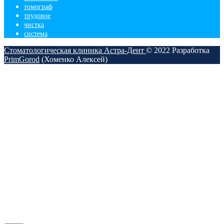
томограф
трудовое
чистка
​система
Стоматологическая клиника Астра-Дент
© 2022
Разработка
PrimGorod
(Хоменко Алексей)