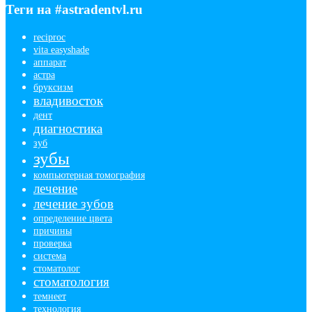
Теги на #astradentvl.ru
reciproc
vita easyshade
аппарат
астра
бруксизм
владивосток
дент
диагностика
зуб
зубы
компьютерная томография
лечение
лечение зубов
определение цвета
причины
проверка
система
стоматолог
стоматология
темнеет
технология