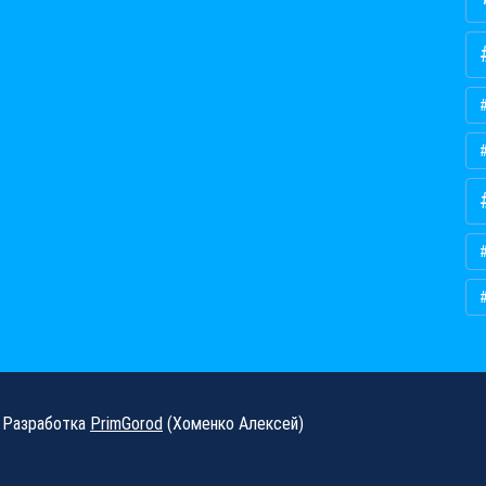
Разработка
PrimGorod
(Хоменко Алексей)