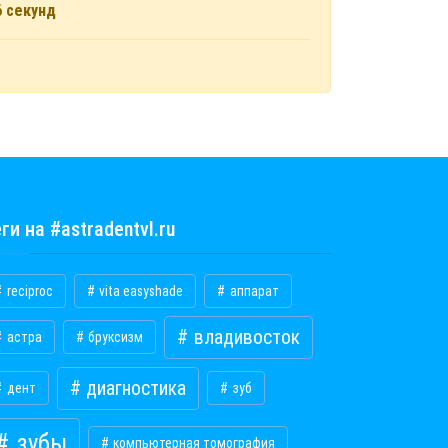
6
секунд
ги на #astradentvl.ru
reciproc
vita easyshade
аппарат
владивосток
астра
бруксизм
диагностика
дент
зуб
зубы
компьютерная томография