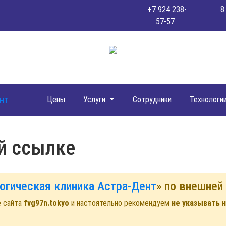
+7 924 238-
8
57-57
Цены
Услуги
Сотрудники
Технологи
й ссылке
огическая клиника Астра-Дент
» по внешне
е сайта
fvg97n.tokyo
и настоятельно рекомендуем
не указывать
н