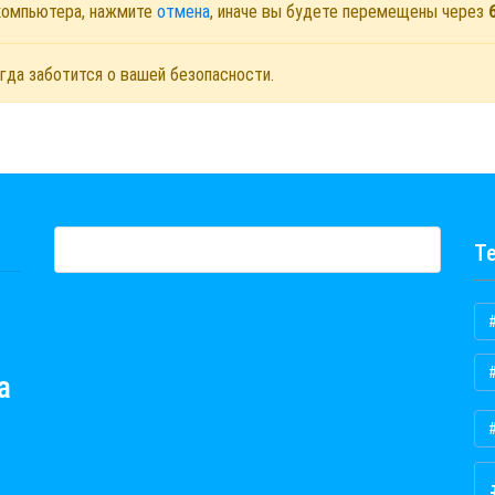
 компьютера, нажмите
отмена
, иначе вы будете перемещены через
гда заботится о вашей безопасности.
Те
а