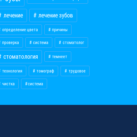
лечение
лечение зубов
определение цвета
причины
проверка
система
стоматолог
стоматология
темнеет
технология
томограф
трудовое
чистка
​система