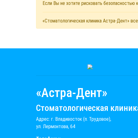
Если Вы не хотите рисковать безопасностью
«Стоматологическая клиника Астра-Дент» все
«Астра-Дент»
Стоматологическая клиник
Адрес: г. Владивосток (п. Трудовое),
ул. Лермонтова, 64