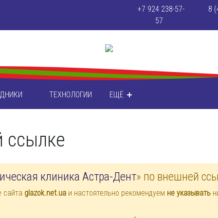
+7 924 238-57-
8 (
57
УДНИКИ
ТЕХНОЛОГИИ
ЕЩЁ
й ссылке
ическая клиника Астра-Дент
» по внешней сс
е сайта
glazok.net.ua
и настоятельно рекомендуем
не указывать
ни