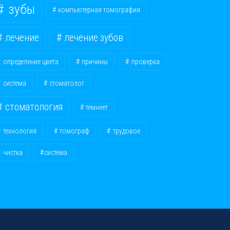
зубы
компьютерная томография
лечение
лечение зубов
определение цвета
причины
проверка
система
стоматолог
стоматология
темнеет
технология
томограф
трудовое
чистка
​система