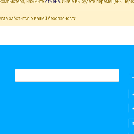
 компьютера, нажмите
отмена
, иначе вы будете перемещены чер
егда заботится о вашей безопасности.
Т