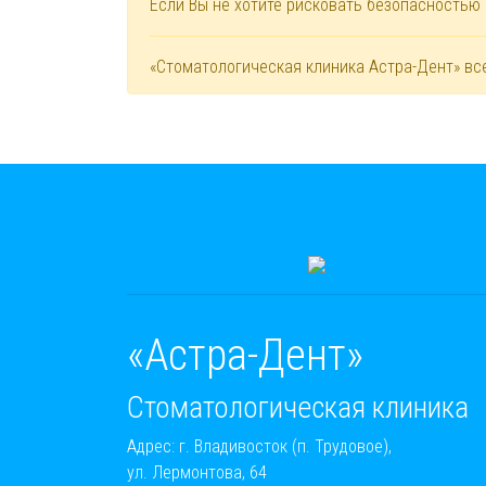
Если Вы не хотите рисковать безопасностью
«Стоматологическая клиника Астра-Дент» вс
«Астра-Дент»
Стоматологическая клиника
Адрес: г. Владивосток (п. Трудовое),
ул. Лермонтова, 64