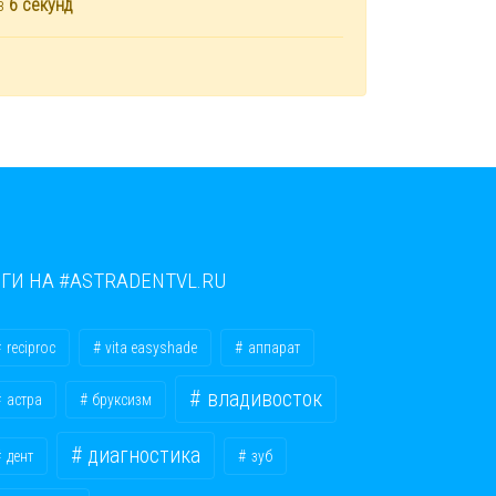
ез
6
секунд
ЕГИ НА #ASTRADENTVL.RU
reciproc
vita easyshade
аппарат
владивосток
астра
бруксизм
диагностика
дент
зуб