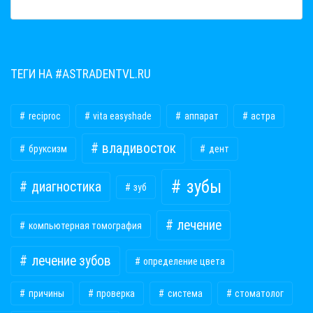
ТЕГИ НА #ASTRADENTVL.RU
reciproc
vita easyshade
аппарат
астра
владивосток
бруксизм
дент
зубы
диагностика
зуб
лечение
компьютерная томография
лечение зубов
определение цвета
причины
проверка
система
стоматолог