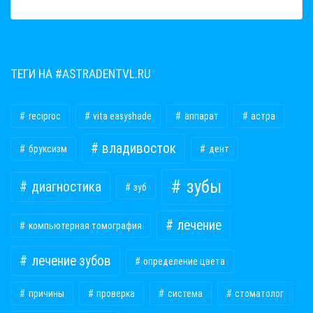
ТЕГИ НА #ASTRADENTVL.RU
reciproc
vita easyshade
аппарат
астра
владивосток
бруксизм
дент
зубы
диагностика
зуб
лечение
компьютерная томография
лечение зубов
определение цвета
причины
проверка
система
стоматолог