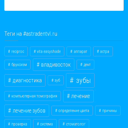
Теги на #astradentvl.ru
reciproc
vita easyshade
аппарат
астра
владивосток
бруксизм
дент
зубы
диагностика
зуб
лечение
компьютерная томография
лечение зубов
определение цвета
причины
проверка
система
стоматолог