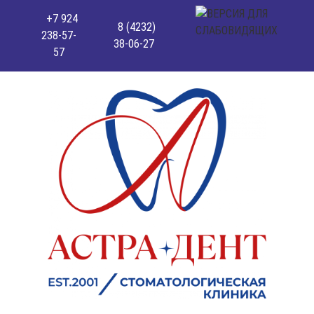
+7 924
8 (4232)
238-57-
38-06-27
57