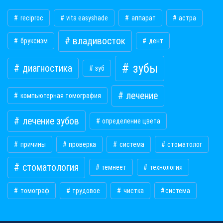
reciproc
vita easyshade
аппарат
астра
владивосток
бруксизм
дент
зубы
диагностика
зуб
лечение
компьютерная томография
лечение зубов
определение цвета
причины
проверка
система
стоматолог
стоматология
темнеет
технология
томограф
трудовое
чистка
​система