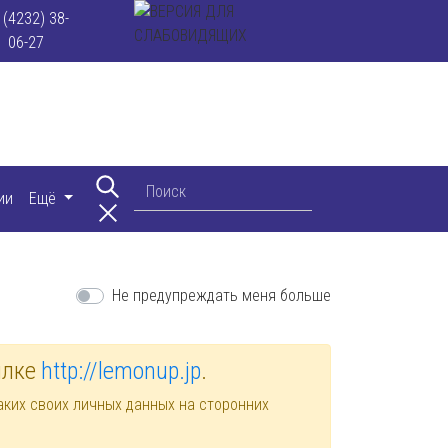
 (4232) 38-
06-27
ии
Ещё
Не предупреждать меня больше
ылке
http://lemonup.jp
.
ких своих личных данных на сторонних