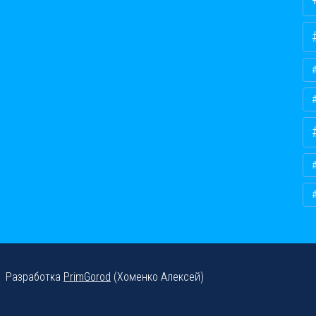
Разработка
PrimGorod
(Хоменко Алексей)