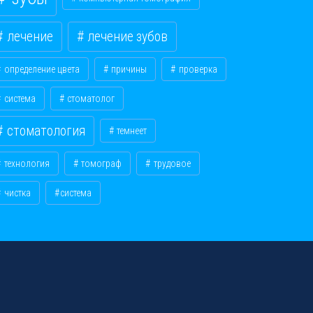
лечение
лечение зубов
определение цвета
причины
проверка
система
стоматолог
стоматология
темнеет
технология
томограф
трудовое
чистка
​система