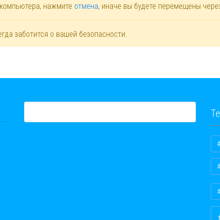
 компьютера, нажмите
отмена
, иначе вы будете перемещены чер
егда заботится о вашей безопасности.
Те