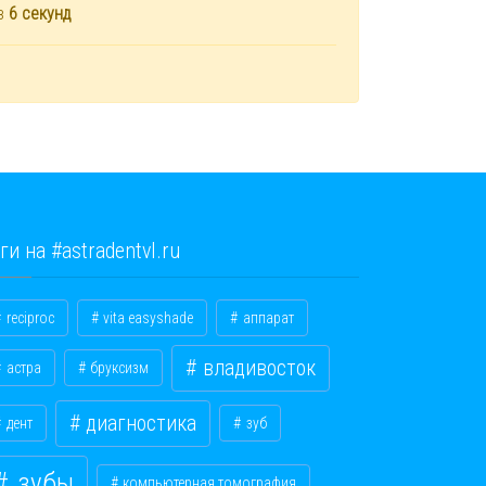
ез
6
секунд
ги на #astradentvl.ru
reciproc
vita easyshade
аппарат
владивосток
астра
бруксизм
диагностика
дент
зуб
зубы
компьютерная томография