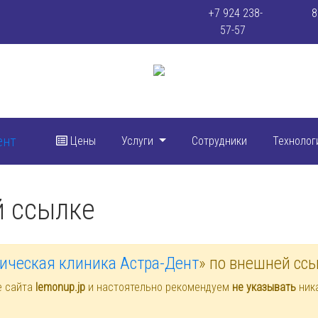
+7 924 238-
8
57-57
Цены
Услуги
Сотрудники
Технолог
й ссылке
ическая клиника Астра-Дент
» по внешней сс
е сайта
lemonup.jp
и настоятельно рекомендуем
не указывать
ника