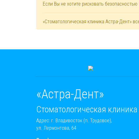
Если Вы не хотите рисковать безопасностью
«Стоматологическая клиника Астра-Дент» вс
«Астра-Дент»
Стоматологическая клиника
Адрес: г. Владивосток (п. Трудовое),
ул. Лермонтова, 64