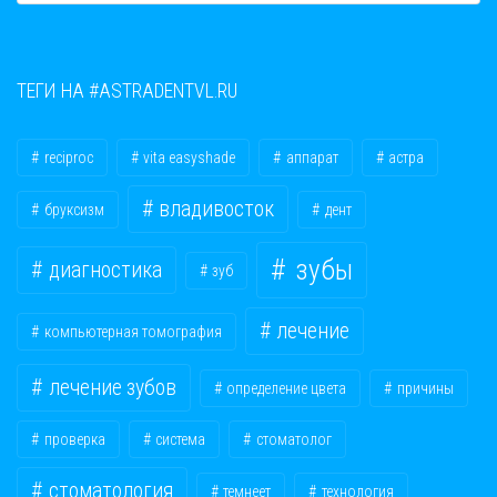
ТЕГИ НА #ASTRADENTVL.RU
reciproc
vita easyshade
аппарат
астра
владивосток
бруксизм
дент
зубы
диагностика
зуб
лечение
компьютерная томография
лечение зубов
определение цвета
причины
проверка
система
стоматолог
стоматология
темнеет
технология