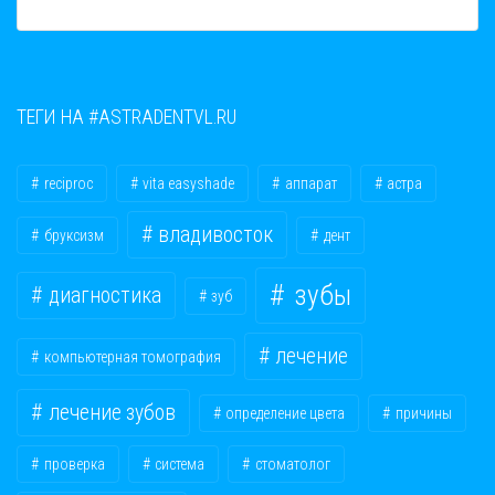
ТЕГИ НА #ASTRADENTVL.RU
reciproc
vita easyshade
аппарат
астра
владивосток
бруксизм
дент
зубы
диагностика
зуб
лечение
компьютерная томография
лечение зубов
определение цвета
причины
проверка
система
стоматолог