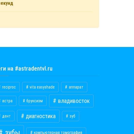
секунд
ги на #astradentvl.ru
reciproc
vita easyshade
аппарат
владивосток
астра
бруксизм
диагностика
дент
зуб
зубы
компьютерная томография