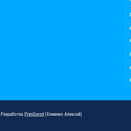
Разработка
PrimGorod
(Хоменко Алексей)