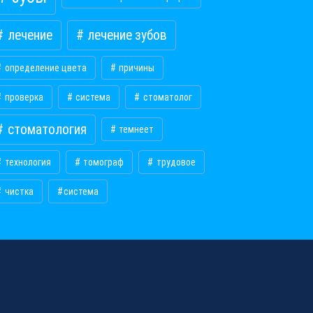
лечение
лечение зубов
определение цвета
причины
проверка
система
стоматолог
стоматология
темнеет
технология
томограф
трудовое
чистка
​система