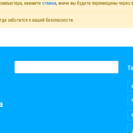
 компьютера, нажмите
отмена
, иначе вы будете перемещены через
гда заботится о вашей безопасности.
Те
а