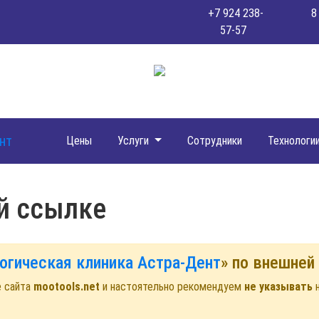
+7 924 238-
8
57-57
Цены
Услуги
Сотрудники
Технологи
й ссылке
огическая клиника Астра-Дент
» по внешне
е сайта
mootools.net
и настоятельно рекомендуем
не указывать
н