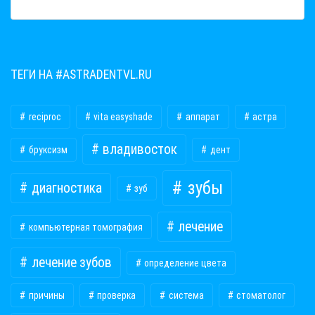
ТЕГИ НА #ASTRADENTVL.RU
reciproc
vita easyshade
аппарат
астра
владивосток
бруксизм
дент
зубы
диагностика
зуб
лечение
компьютерная томография
лечение зубов
определение цвета
причины
проверка
система
стоматолог