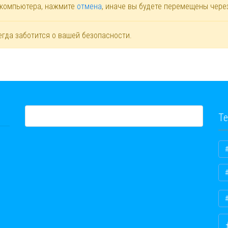
 компьютера, нажмите
отмена
, иначе вы будете перемещены чер
егда заботится о вашей безопасности.
Те