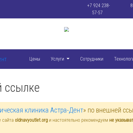
+7 924 238-
8
57-57
Цены
Услуги
Сотрудники
Технолог
й ссылке
ическая клиника Астра-Дент
» по внешней сс
е сайта
oldnavyoutlet.org
и настоятельно рекомендуем
не указыва