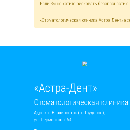
Если Вы не хотите рисковать безопасностью
«Стоматологическая клиника Астра-Дент» вс
«Астра-Дент»
Стоматологическая клиника
Адрес: г. Владивосток (п. Трудовое),
ул. Лермонтова, 64