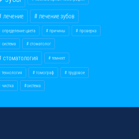
лечение
лечение зубов
определение цвета
причины
проверка
система
стоматолог
стоматология
темнеет
технология
томограф
трудовое
чистка
​система