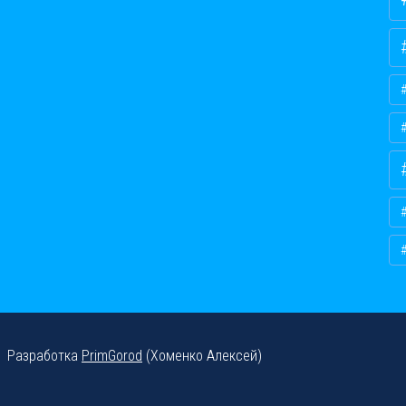
Разработка
PrimGorod
(Хоменко Алексей)