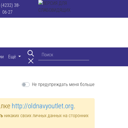
 (4232) 38-
06-27
ии
Ещё
Не предупреждать меня больше
ылке
http://oldnavyoutlet.org
.
ть
никаких своих личных данных на сторонних