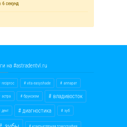
ез
6
секунд
ги на #astradentvl.ru
reciproc
vita easyshade
аппарат
владивосток
астра
бруксизм
диагностика
дент
зуб
зубы
компьютерная томография