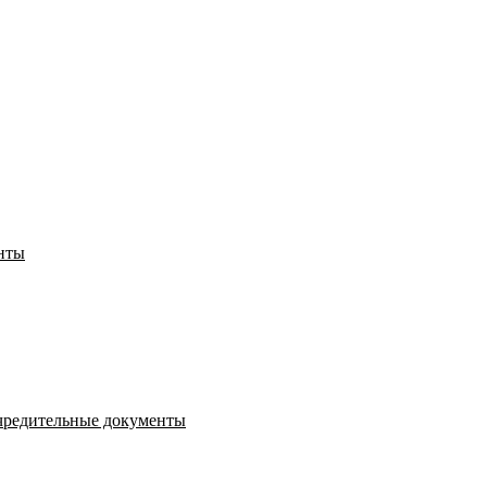
нты
чредительные документы