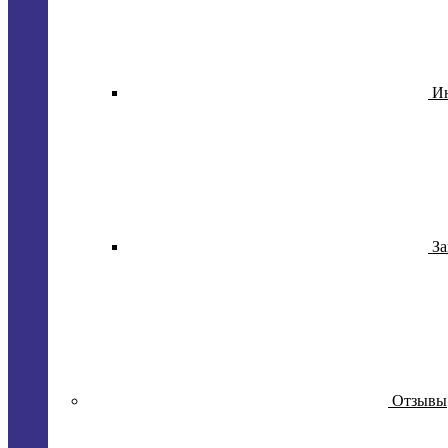
И
За
Отзывы