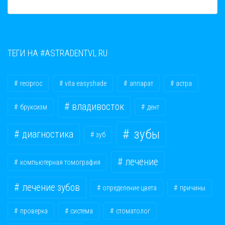
ТЕГИ НА #ASTRADENTVL.RU
reciproc
vita easyshade
аппарат
астра
владивосток
бруксизм
дент
зубы
диагностика
зуб
лечение
компьютерная томография
лечение зубов
определение цвета
причины
проверка
система
стоматолог