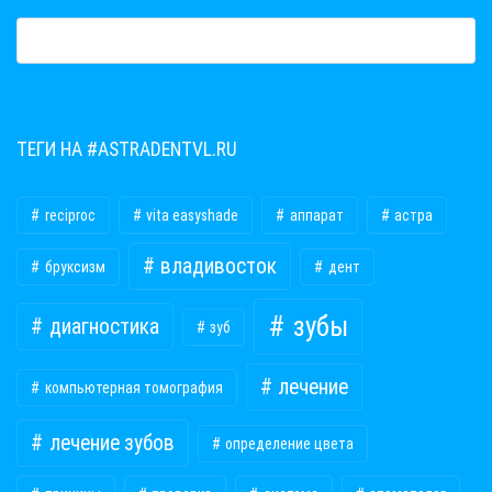
ТЕГИ НА #ASTRADENTVL.RU
reciproc
vita easyshade
аппарат
астра
владивосток
бруксизм
дент
зубы
диагностика
зуб
лечение
компьютерная томография
лечение зубов
определение цвета