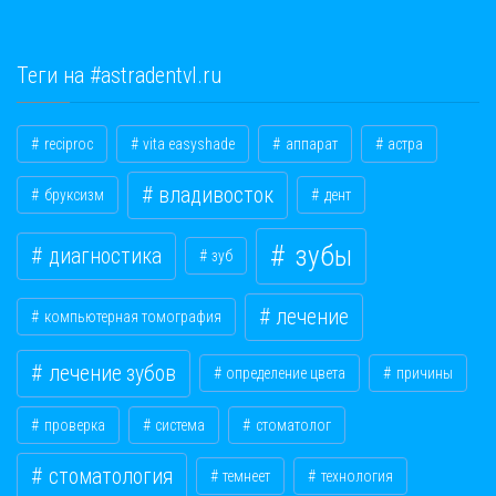
Теги на #astradentvl.ru
reciproc
vita easyshade
аппарат
астра
владивосток
бруксизм
дент
зубы
диагностика
зуб
лечение
компьютерная томография
лечение зубов
определение цвета
причины
проверка
система
стоматолог
стоматология
темнеет
технология