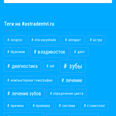
Теги на #astradentvl.ru
reciproc
vita easyshade
аппарат
астра
владивосток
бруксизм
дент
зубы
диагностика
зуб
лечение
компьютерная томография
лечение зубов
определение цвета
причины
проверка
система
стоматолог