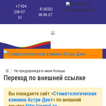
+7 924
8 (4232)
238-57-
38-06-27
57
Не предупреждать меня больше
Переход по внешней ссылке
Вы покидаете сайт «
Стоматологическая
клиника Астра-Дент
» по внешней
ссылке
http://rserial.su
.