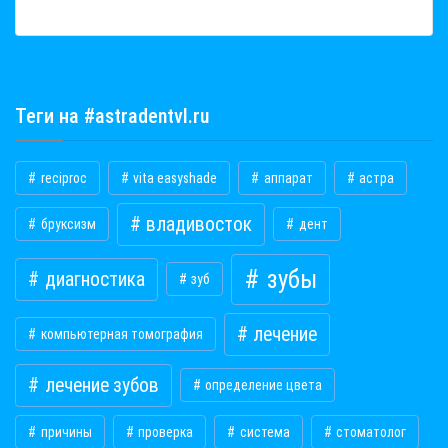
Теги на #astradentvl.ru
reciproc
vita easyshade
аппарат
астра
владивосток
бруксизм
дент
зубы
диагностика
зуб
лечение
компьютерная томография
лечение зубов
определение цвета
причины
проверка
система
стоматолог