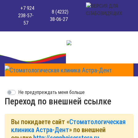
+7 924
8 (4232)
238-57-
38-06-27
57
Не предупреждать меня больше
Переход по внешней ссылке
Вы покидаете сайт «
Стоматологическая
клиника Астра-Дент
» по внешней
ссылке
http://sennheiserstore.ru
.