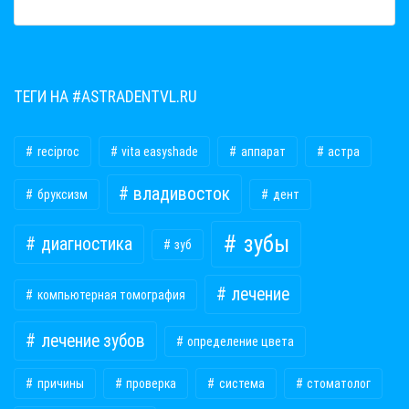
ТЕГИ НА #ASTRADENTVL.RU
reciproc
vita easyshade
аппарат
астра
владивосток
бруксизм
дент
зубы
диагностика
зуб
лечение
компьютерная томография
лечение зубов
определение цвета
причины
проверка
система
стоматолог