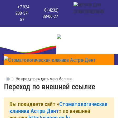
+7 924
8 (4232)
238-57-
38-06-27
57
Не предупреждать меня больше
Переход по внешней ссылке
Вы покидаете сайт «
Стоматологическая
клиника Астра-Дент
» по внешней
ссылке
http://sinoon.co.kr
.