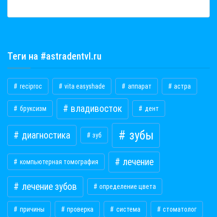
Теги на #astradentvl.ru
reciproc
vita easyshade
аппарат
астра
владивосток
бруксизм
дент
зубы
диагностика
зуб
лечение
компьютерная томография
лечение зубов
определение цвета
причины
проверка
система
стоматолог