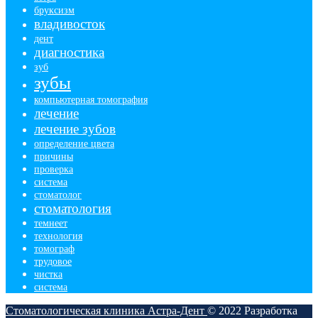
бруксизм
владивосток
дент
диагностика
зуб
зубы
компьютерная томография
лечение
лечение зубов
определение цвета
причины
проверка
система
стоматолог
стоматология
темнеет
технология
томограф
трудовое
чистка
​система
Стоматологическая клиника Астра-Дент
© 2022
Разработка