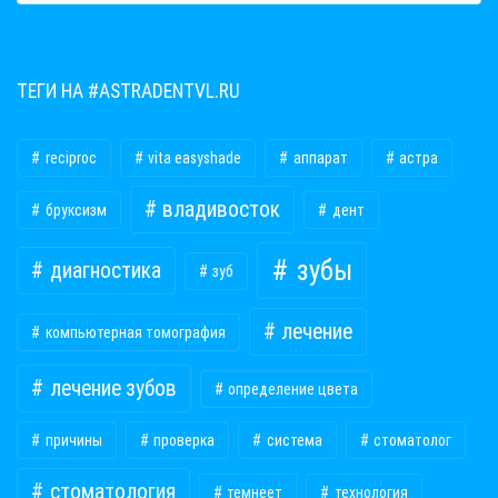
ТЕГИ НА #ASTRADENTVL.RU
reciproc
vita easyshade
аппарат
астра
владивосток
бруксизм
дент
зубы
диагностика
зуб
лечение
компьютерная томография
лечение зубов
определение цвета
причины
проверка
система
стоматолог
стоматология
темнеет
технология