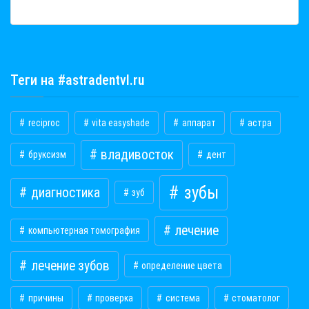
Теги на #astradentvl.ru
reciproc
vita easyshade
аппарат
астра
владивосток
бруксизм
дент
зубы
диагностика
зуб
лечение
компьютерная томография
лечение зубов
определение цвета
причины
проверка
система
стоматолог