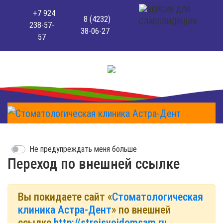
+7 924
8 (4232)
238-57-
38-06-27
57
Не предупреждать меня больше
Переход по внешней ссылке
Вы покидаете сайт «
Стоматологическая
клиника Астра-Дент
» по внешней
ссылке
http://stroisvoidomsam.ru
.