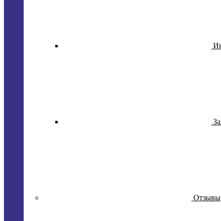
И
За
Отзывы