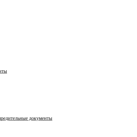
нты
чредительные документы