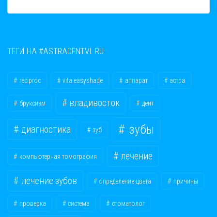
ТЕГИ НА #ASTRADENTVL.RU
reciproc
vita easyshade
аппарат
астра
владивосток
бруксизм
дент
зубы
диагностика
зуб
лечение
компьютерная томография
лечение зубов
определение цвета
причины
проверка
система
стоматолог