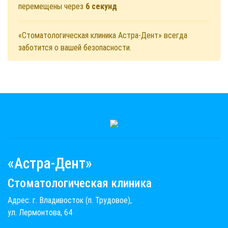
перемещены через
6
секунд
«Стоматологическая клиника Астра-Дент» всегда
заботится о вашей безопасности.
«Астра-Дент»
Стоматологическая клиника
Адрес: г. Владивосток (п. Трудовое),
ул. Лермонтова, 64