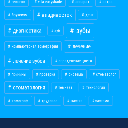
reciproc
vita easyshade
аппарат
астра
владивосток
бруксизм
дент
зубы
диагностика
зуб
лечение
компьютерная томография
лечение зубов
определение цвета
причины
проверка
система
стоматолог
стоматология
темнеет
технология
томограф
трудовое
чистка
​система