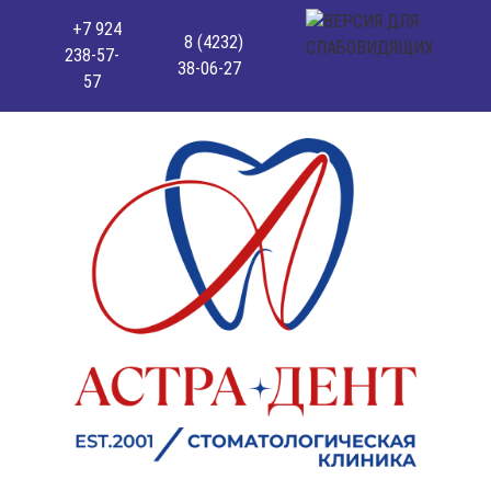
+7 924
8 (4232)
238-57-
38-06-27
57