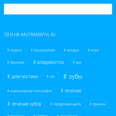
ТЕГИ НА #ASTRADENTVL.RU
reciproc
vita easyshade
аппарат
астра
владивосток
бруксизм
дент
зубы
диагностика
зуб
лечение
компьютерная томография
лечение зубов
определение цвета
причины