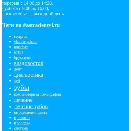
перерыв с 14:00 до 14:30,
суббота с 9:00 до 16:00,
воскресенье — выходной день.
Теги на #astradentvl.ru
reciproc
vita easyshade
аппарат
астра
бруксизм
владивосток
дент
диагностика
зуб
зубы
компьютерная томография
лечение
лечение зубов
определение цвета
причины
проверка
система