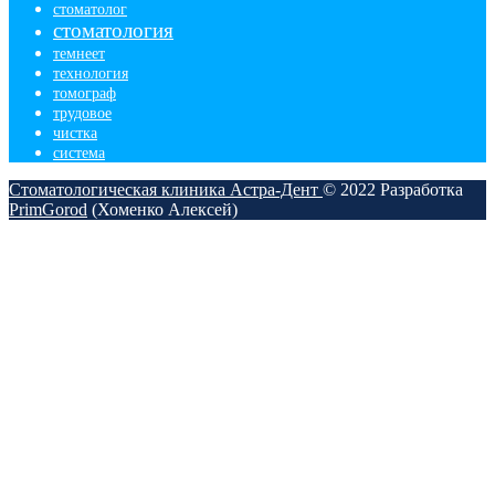
стоматолог
стоматология
темнеет
технология
томограф
трудовое
чистка
​система
Стоматологическая клиника Астра-Дент
© 2022
Разработка
PrimGorod
(Хоменко Алексей)