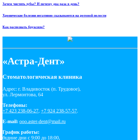
Зачем чистить зубы? И почему два раза в день?
Хронические болезни негативно сказываются на ротовой полости
​Как распознать бруксизм?
«Астра-Дент»
Стоматологическая клиника
Адрес: г. Владивосток (п. Трудовое),
ул. Лермонтова, 64
Телефоны:
+7 423 238-06-27
,
+7 924 238-57-57
.
E-mail:
ooo.aster-dent@mail.ru
График работы:
будние дни с 9:00 до 18:00,