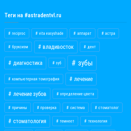
Теги на #astradentvl.ru
reciproc
vita easyshade
аппарат
астра
владивосток
бруксизм
дент
зубы
диагностика
зуб
лечение
компьютерная томография
лечение зубов
определение цвета
причины
проверка
система
стоматолог
стоматология
темнеет
технология