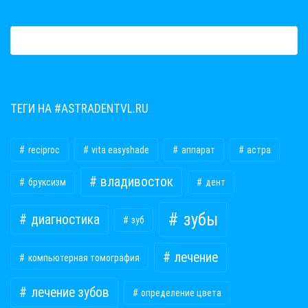
ТЕГИ НА #ASTRADENTVL.RU
reciproc
vita easyshade
аппарат
астра
владивосток
бруксизм
дент
зубы
диагностика
зуб
лечение
компьютерная томография
лечение зубов
определение цвета