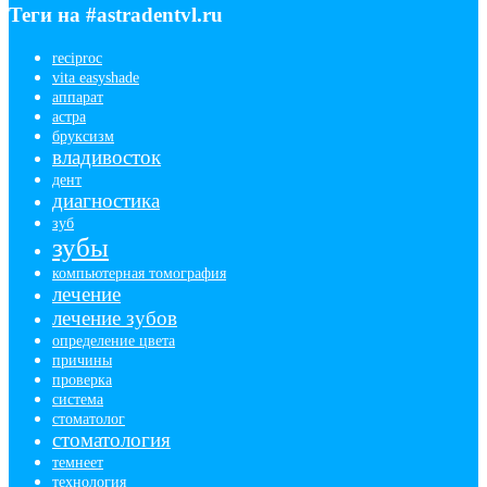
Теги на #astradentvl.ru
reciproc
vita easyshade
аппарат
астра
бруксизм
владивосток
дент
диагностика
зуб
зубы
компьютерная томография
лечение
лечение зубов
определение цвета
причины
проверка
система
стоматолог
стоматология
темнеет
технология