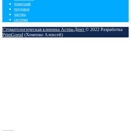
томограф
трудовое
чистка
​система
Стоматологическая клиника Астра-Дент
© 2022
Разработка
PrimGorod
(Хоменко Алексей)