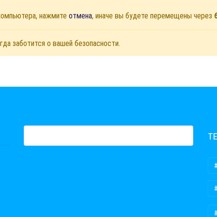
 компьютера, нажмите
отмена
, иначе вы будете перемещены через
гда заботится о вашей безопасности.
Т