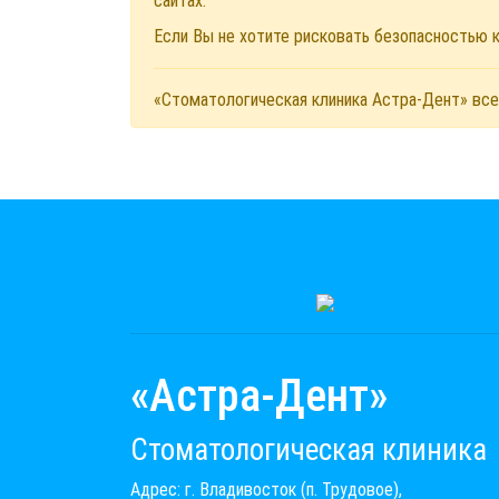
сайтах.
Если Вы не хотите рисковать безопасностью
«Стоматологическая клиника Астра-Дент» все
«Астра-Дент»
Стоматологическая клиника
Адрес: г. Владивосток (п. Трудовое),