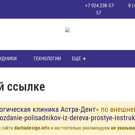
+7 924 238-57-
8 (
57
УДНИКИ
ТЕХНОЛОГИИ
ЕЩЁ
й ссылке
огическая клиника Астра-Дент
» по внешне
sozdanie-polisadnikov-iz-dereva-prostye-instru
е сайта
dachadesign.info
и настоятельно рекомендуем
не указыва