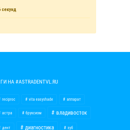
6
секунд
ЕГИ НА #ASTRADENTVL.RU
reciproc
vita easyshade
аппарат
владивосток
астра
бруксизм
диагностика
дент
зуб