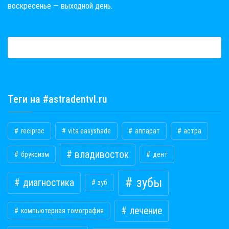
воскресенье — выходной день.
Теги на #astradentvl.ru
reciproc
vita easyshade
аппарат
астра
владивосток
бруксизм
дент
зубы
диагностика
зуб
лечение
компьютерная томография