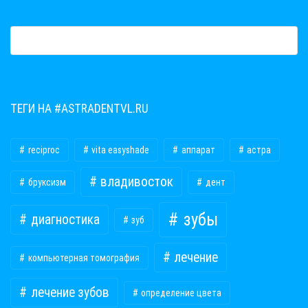
ТЕГИ НА #ASTRADENTVL.RU
reciproc
vita easyshade
аппарат
астра
владивосток
бруксизм
дент
зубы
диагностика
зуб
лечение
компьютерная томография
лечение зубов
определение цвета