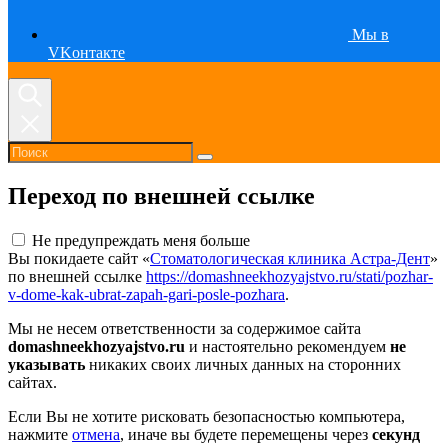
Мы в
VKонтакте
Переход по внешней ссылке
Не предупреждать меня больше
Вы покидаете сайт «
Стоматологическая клиника Астра-Дент
»
по внешней ссылке
https://domashneekhozyajstvo.ru/stati/pozhar-
v-dome-kak-ubrat-zapah-gari-posle-pozhara
.
Мы не несем ответственности за содержимое сайта
domashneekhozyajstvo.ru
и настоятельно рекомендуем
не
указывать
никаких своих личных данных на сторонних
сайтах.
Если Вы не хотите рисковать безопасностью компьютера,
нажмите
отмена
, иначе вы будете перемещены через
секунд