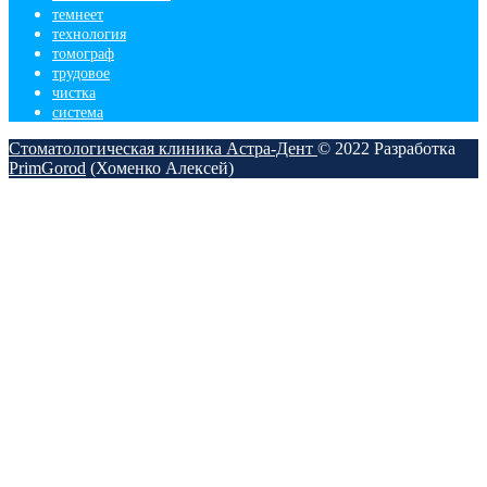
темнеет
технология
томограф
трудовое
чистка
​система
Стоматологическая клиника Астра-Дент
© 2022
Разработка
PrimGorod
(Хоменко Алексей)