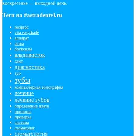
воскресенье — выходной день.
Теги на #astradentvl.ru
reciproc
vita easyshade
аппарат
астра
бруксизм
владивосток
дент
диагностика
зуб
зубы
компьютерная томография
лечение
лечение зубов
определение цвета
причины
проверка
система
стоматолог
стоматология