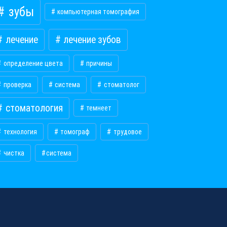
зубы
компьютерная томография
лечение
лечение зубов
определение цвета
причины
проверка
система
стоматолог
стоматология
темнеет
технология
томограф
трудовое
чистка
​система