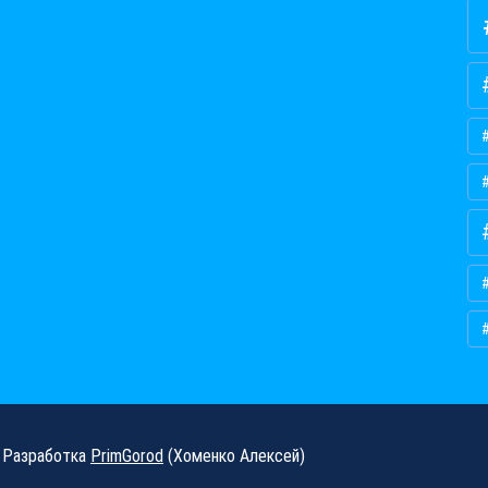
Разработка
PrimGorod
(Хоменко Алексей)