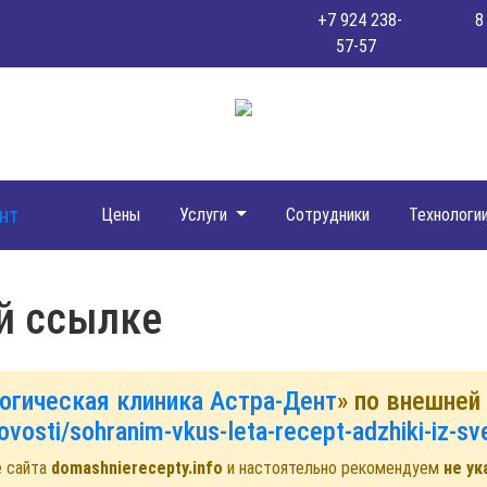
+7 924 238-
8
57-57
Цены
Услуги
Сотрудники
Технологи
й ссылке
огическая клиника Астра-Дент
» по внешней
ovosti/sohranim-vkus-leta-recept-adzhiki-iz-sv
е сайта
domashnierecepty.info
и настоятельно рекомендуем
не ук