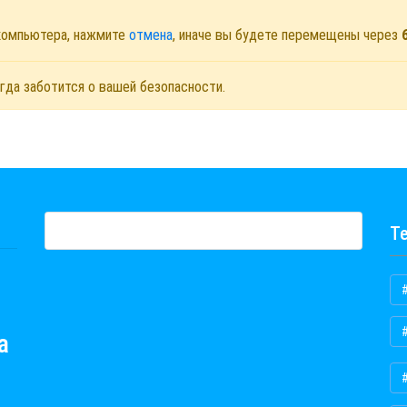
 компьютера, нажмите
отмена
, иначе вы будете перемещены через
гда заботится о вашей безопасности.
Те
а