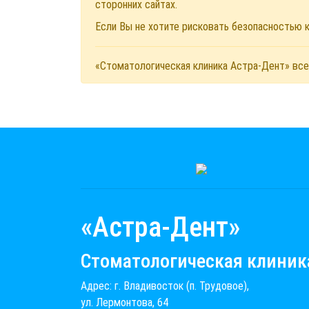
сторонних сайтах.
Если Вы не хотите рисковать безопасностью
«Стоматологическая клиника Астра-Дент» все
«Астра-Дент»
Стоматологическая клиник
Адрес: г. Владивосток (п. Трудовое),
ул. Лермонтова, 64