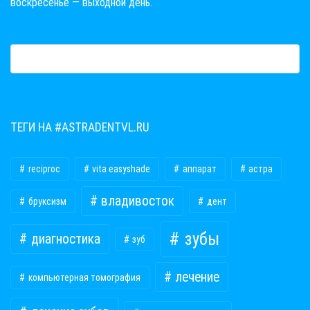
воскресенье — выходной день.
ТЕГИ НА #ASTRADENTVL.RU
reciproc
vita easyshade
аппарат
астра
владивосток
бруксизм
дент
зубы
диагностика
зуб
лечение
компьютерная томография